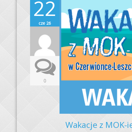
22
cze 26
0
Wakacje z MOK-i