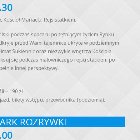
.30
 Kościół Mariacki, Rejs statkiem.
olski podczas spaceru po tętniącym życiem Rynku
dkryje przed Wami tajemnice ukryte w podziemnym
imat Sukiennic oraz niezwykłe wnętrza Kościoła
aksuj się podczas malowniczego rejsu statkiem po
pełnie innej perspektywy..
li – 190 zł
jazd, bilety wstępu, przewodnika (podziemia).
PARK ROZRYWKI
.00