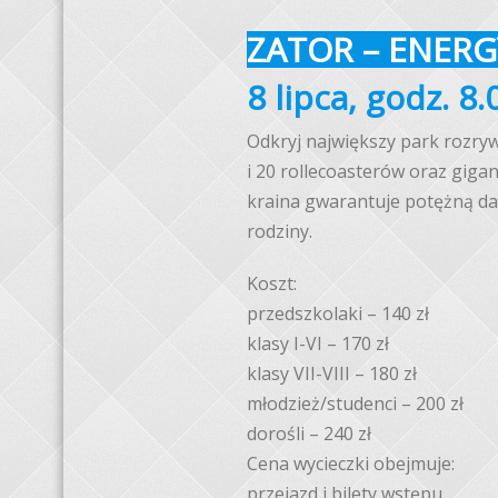
ZATOR – ENER
8 lipca, godz. 8.
Odkryj największy park rozryw
i 20 rollecoasterów oraz giga
kraina gwarantuje potężną daw
rodziny.
Koszt:
przedszkolaki – 140 zł
klasy I-VI – 170 zł
klasy VII-VIII – 180 zł
młodzież/studenci – 200 zł
dorośli – 240 zł
Cena wycieczki obejmuje:
przejazd i bilety wstępu.