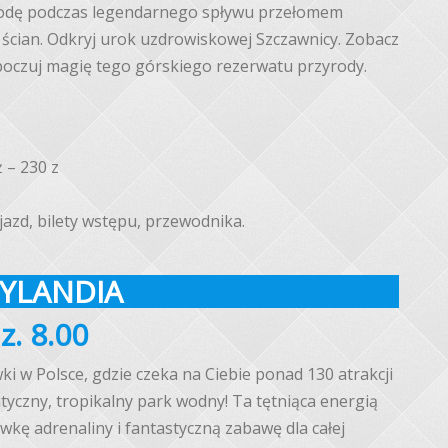
odę podczas legendarnego spływu przełomem
 ścian. Odkryj urok uzdrowiskowej Szczawnicy. Zobacz
oczuj magię tego górskiego rezerwatu przyrody.
ż – 230 z
jazd, bilety wstępu, przewodnika.
GYLANDIA
z. 8.00
ki w Polsce, gdzie czeka na Ciebie ponad 130 atrakcji
ntyczny, tropikalny park wodny! Ta tętniąca energią
kę adrenaliny i fantastyczną zabawę dla całej