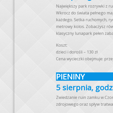
Największy park rozrywki z r
Wkrocz do świata pełnego magi
każdego. Setka ruchomych, ryc
metrowy kolos. Zobaczysz rów
klasyczny lunapark pełen zab
Koszt:
dzieci i dorośli – 130 zł
Cena wycieczki obejmuje: prze
PIENINY
5 sierpnia, godz
Zwiedzanie ruin zamku w Czor
zdrojowego oraz spływ tratw