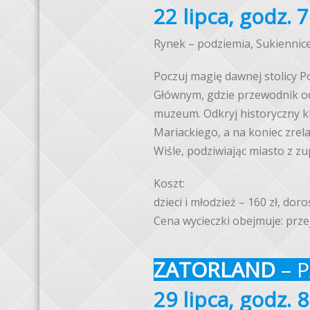
22 lipca, godz. 7
Rynek – podziemia, Sukiennice,
Poczuj magię dawnej stolicy P
Głównym, gdzie przewodnik o
muzeum. Odkryj historyczny kl
Mariackiego, a na koniec zrel
Wiśle, podziwiając miasto z zu
Koszt:
dzieci i młodzież – 160 zł, doroś
Cena wycieczki obejmuje: prze
ZATORLAND
– 
29 lipca, godz. 8