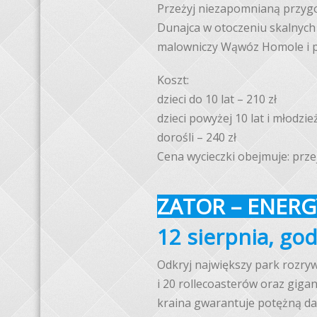
Przeżyj niezapomnianą przyg
Dunajca w otoczeniu skalnych
malowniczy Wąwóz Homole i p
Koszt:
dzieci do 10 lat – 210 zł
dzieci powyżej 10 lat i młodzie
dorośli – 240 zł
Cena wycieczki obejmuje: prze
ZATOR – ENER
12 sierpnia, god
Odkryj największy park rozryw
i 20 rollecoasterów oraz giga
kraina gwarantuje potężną daw