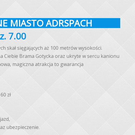
NE MIASTO ADRSPACH
z. 7.00
ch skał sięgających aż 100 metrów wysokości.
a Ciebie Brama Gotycka oraz ukryte w sercu kanionu
mowa, magiczna atrakcja to gwarancja
160 zł
jazd,
az ubezpieczenie.