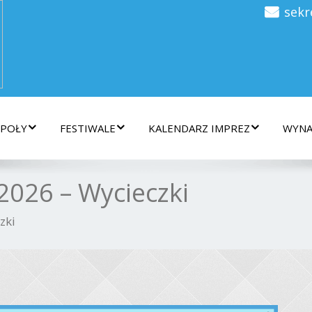
sekr
SPOŁY
FESTIWALE
KALENDARZ IMPREZ
WYNA
026 – Wycieczki
zki